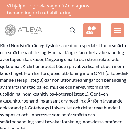
Vi hjälper dig hela vägen från diagnos, till
behandling och rehabilitering.
Kicki Nordström är leg. fysioterapeut och specialist inom smärta
och smärtrehabilitering. Hon har lång erfarenhet av behandling
av ortopediska skador, långvarig smärta och stressrelaterade
sjukdomar. Kicki har arbetat både i privat verksamhet och inom
landstinget. Hon har fördjupad utbildning inom OMT (ortopedisk
manuell terapi, steg 3) där hon utför utredningar och behandling
av smärta inriktad på led, muskel och nervsymtom samt
utbildning inom kognitiv psykoterapi (steg 1). Ger även
akupunkturbehandlingar samt dry needling. Är för närvarande
doktorand på Göteborgs Universitet och deltar regelbundet i
symposier och kongresser som berör smärta och
smärtbehandling samt bevakar forskning inom dessa områden
kontinuerligt.