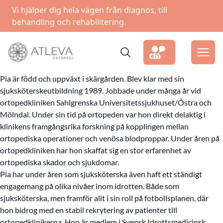
Vi hjälper dig hela vägen från diagnos, till
behandling och rehabilitering.
Pia är född och uppväxt i skärgården. Blev klar med sin
sjuksköterskeutbildning 1989. Jobbade under många år vid
ortopedkliniken Sahlgrenska Universitetssjukhuset/Östra och
Mölndal. Under sin tid på ortopeden var hon direkt delaktig i
klinikens framgångsrika forskning på kopplingen mellan
ortopediska operationer och venösa blodproppar. Under åren på
ortopedkliniken har hon skaffat sig en stor erfarenhet av
ortopediska skador och sjukdomar.
Pia har under åren som sjuksköterska även haft ett ständigt
engagemang på olika nivåer inom idrotten. Både som
sjuksköterska, men framför allt i sin roll på fotbollsplanen, där
hon bidrog med en stabil rekrytering av patienter till
ortopedklinikerna. Hon är medlem i Svensk Idrottsmedicinsk