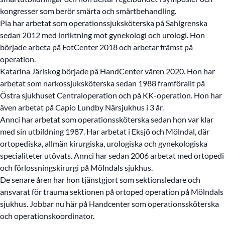
kongresser som berör smärta och smärtbehandling.
Pia har arbetat som operationssjuksköterska på Sahlgrenska
sedan 2012 med inriktning mot gynekologi och urologi. Hon
började arbeta på FotCenter 2018 och arbetar främst på
operation.
Katarina Järlskog började på HandCenter våren 2020. Hon har
arbetat som narkossjuksköterska sedan 1988 framförallt på
Östra sjukhuset Centraloperation och på KK-operation. Hon har
även arbetat på Capio Lundby Närsjukhus i 3 år.
Annci har arbetat som operationssköterska sedan hon var klar
med sin utbildning 1987. Har arbetat i Eksjö och Mölndal, där
ortopediska, allmän kirurgiska, urologiska och gynekologiska
specialiteter utövats. Annci har sedan 2006 arbetat med ortopedi
och förlossningskirurgi på Mölndals sjukhus.
De senare åren har hon tjänstgjort som sektionsledare och
ansvarat för trauma sektionen på ortoped operation på Mölndals
sjukhus. Jobbar nu här på Handcenter som operationssköterska
och operationskoordinator.