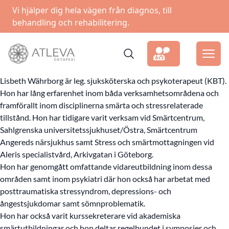
Vi hjälper dig hela vägen från diagnos, till
behandling och rehabilitering.
Lisbeth Währborg är leg. sjuksköterska och psykoterapeut (KBT).
Hon har lång erfarenhet inom båda verksamhetsområdena och
framförallt inom disciplinerna smärta och stressrelaterade
tillstånd. Hon har tidigare varit verksam vid Smärtcentrum,
Sahlgrenska universitetssjukhuset/Östra, Smärtcentrum
Angereds närsjukhus samt Stress och smärtmottagningen vid
Aleris specialistvård, Arkivgatan i Göteborg.
Hon har genomgått omfattande vidareutbildning inom dessa
områden samt inom psykiatri där hon också har arbetat med
posttraumatiska stressyndrom, depressions- och
ångestsjukdomar samt sömnproblematik.
Hon har också varit kurssekreterare vid akademiska
smärtutbildningar och hon deltar regelbundet i symposier och