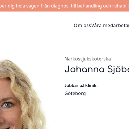
lper dig hela vägen från diagnos, till behandling och rehabili
Om oss
Våra medarbeta
Narkossjuksköterska
Johanna Sjöb
Jobbar på klinik:
Göteborg