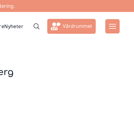
tering.
Vårdrummet
re
Nyheter
erg